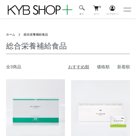
0
カート
マイアカウント
探 す
ホーム
総合栄養補給食品
総合栄養補給食品
全3商品
おすすめ順
価格順
新着順