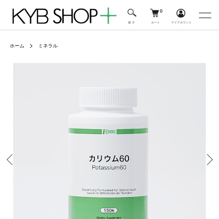
0
カート
マイアカウント
探 す
ホーム
ミネラル