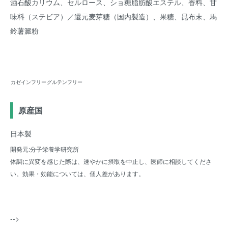
酒石酸カリウム、セルロース、ショ糖脂肪酸エステル、香料、甘
味料（ステビア）／還元麦芽糖（国内製造）、果糖、昆布末、馬
鈴薯澱粉
カゼインフリー
グルテンフリー
原産国
日本製
開発元:分子栄養学研究所
体調に異変を感じた際は、速やかに摂取を中止し、医師に相談してくださ
い。効果・効能については、個人差があります。
-->